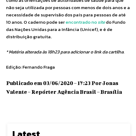
como as orientações de autoridades de saúde para que
não seja utilizada por pessoas com menos de dois anos e a
necessidade de supervisão dos pais para pessoas de até
10 anos. O caderno pode ser
encontrado no
site
do Fundo
das Nações Unidas para a Infância (Unicef), e é de
distribuição gratuita.
* Matéria alterada às 18h23 para adicionar o link da cartilha.
Edição: Fernando Fraga
Publicado em 03/06/2020 – 17:23 Por Jonas
Valente – Repórter Agência Brasil – Brasília
Latest