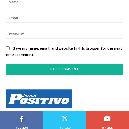
Ema
Web
Save my name, email, and website in this browser for the next
time I comment.
255,324
128,657
97,058