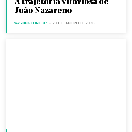
A trajetória vitoriosa de
João Nazareno
WASHINGTON LUIZ
-
20 DE JANEIRO DE 2026