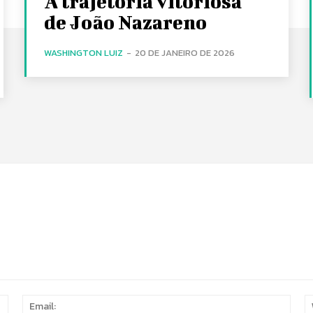
A trajetória vitoriosa
de João Nazareno
WASHINGTON LUIZ
-
20 DE JANEIRO DE 2026
Name:
Email