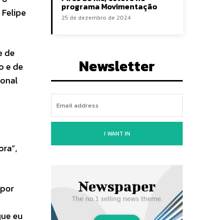
programa Movimentação
 Felipe
25 de dezembro de 2024
e de
Newsletter
o e de
ional
I WANT IN
ora”,
 por
que eu