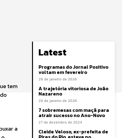
Latest
Programas do Jornal Positivo
voltam em fevereiro
28 de janeiro de 2026
que tem
A trajetória vitoriosa de João
Nazareno
 do
20 de janeiro de 2026
7 sobremesas com maçã para
atrair sucesso no Ano-Novo
27 de dezembro de 2024
puxar a
Cleide Veloso, ex-prefeita de
 o
Pires do Rio, esteve no