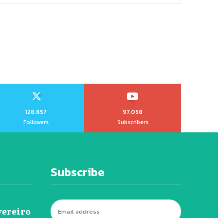
128,657
97,058
Followers
Subscribers
Subscribe
vereiro