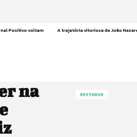
nal Positivo voltam
A trajetória vitoriosa de João Naza
er na
DESTAQUE
e
iz