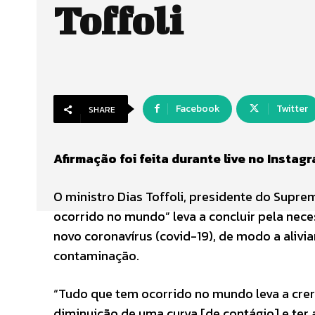
Toffoli
Facebook
Twitter
SHARE
Afirmação foi feita durante live no Instag
O ministro Dias Toffoli, presidente do Supre
ocorrido no mundo” leva a concluir pela ne
novo coronavírus (covid-19), de modo a alivi
contaminação.
“Tudo que tem ocorrido no mundo leva a crer
diminuição de uma curva [de contágio] e ter