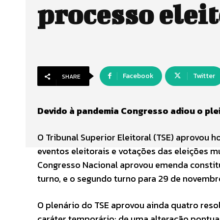
processo elei
Facebook
Twitter
SHARE
Devido à pandemia Congresso adiou o plei
O Tribunal Superior Eleitoral (TSE) aprovou 
eventos eleitorais e votações das eleições m
Congresso Nacional aprovou emenda constitu
turno, e o segundo turno para 29 de novembr
O plenário do TSE aprovou ainda quatro resol
caráter temporário; de uma alteração pontu