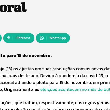
toral
Pinterest
WhatsApp
to para 15 de novembro.
hoje (13) os ajustes em suas resoluções com as novas d
unicipais deste ano. Devido à pandemia da covid-19, o
cional adiando o pleito para 15 de novembro, em prim
o. Originalmente, as
eleições acontecem no mês de ou
uções, que tratam, respectivamente, das regras gerais
al na resolução que dispõe sobre o cronograma do cad