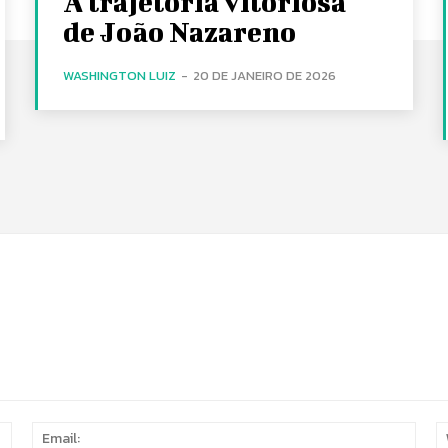
A trajetória vitoriosa
de João Nazareno
WASHINGTON LUIZ
-
20 DE JANEIRO DE 2026
Name:
Email