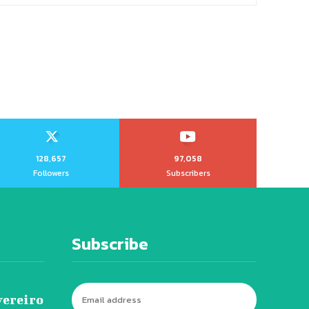
128,657
97,058
Followers
Subscribers
Subscribe
vereiro