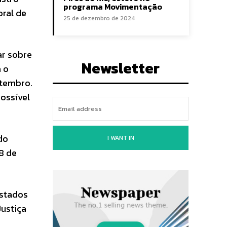
programa Movimentação
oral de
25 de dezembro de 2024
ar sobre
Newsletter
á o
etembro.
possível
do
I WANT IN
8 de
estados
Justiça