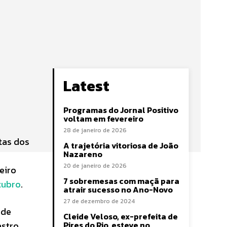
Latest
Programas do Jornal Positivo
voltam em fevereiro
28 de janeiro de 2026
atas dos
A trajetória vitoriosa de João
Nazareno
20 de janeiro de 2026
eiro
7 sobremesas com maçã para
tubro
.
atrair sucesso no Ano-Novo
27 de dezembro de 2024
 de
Cleide Veloso, ex-prefeita de
astro
Pires do Rio, esteve no