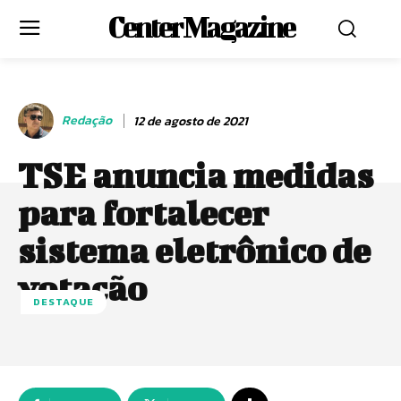
Center Magazine
Redação
12 de agosto de 2021
TSE anuncia medidas
para fortalecer
sistema eletrônico de
votação
DESTAQUE