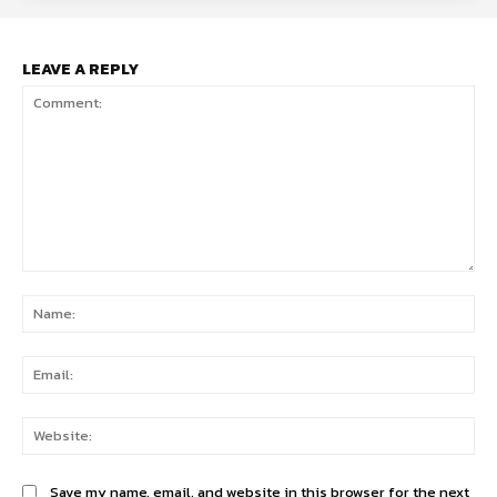
LEAVE A REPLY
Comment:
Na
Ema
Web
Save my name, email, and website in this browser for the next