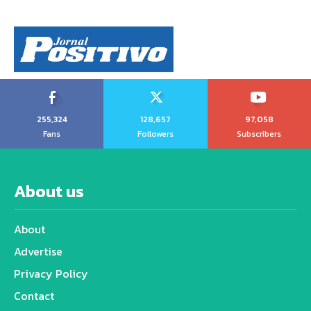
255,324
128,657
97,058
Fans
Followers
Subscribers
About us
About
Advertise
Privacy Policy
Contact