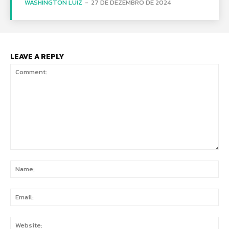
WASHINGTON LUIZ
-
27 DE DEZEMBRO DE 2024
LEAVE A REPLY
Comment:
Na
Ema
Web