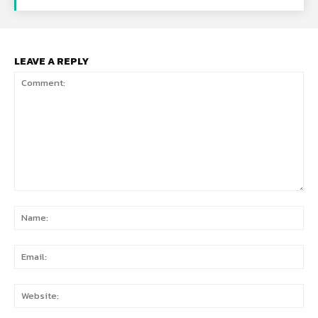
LEAVE A REPLY
Comment:
Na
Ema
Web