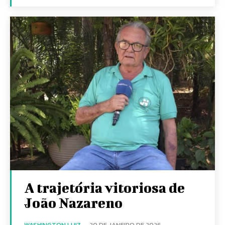
A trajetória vitoriosa de
João Nazareno
WASHINGTON LUIZ
-
20 DE JANEIRO DE 2026