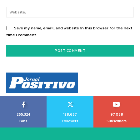
Web
Save my name, email, and website in this browser for the next
time I comment.
255,324
128,657
97,058
Fans
Followers
Subscribers