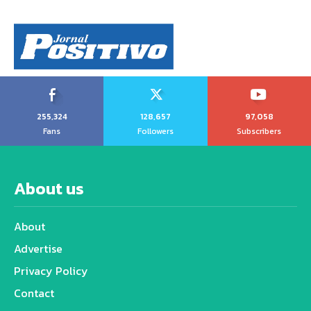
255,324
128,657
97,058
Fans
Followers
Subscribers
About us
About
Advertise
Privacy Policy
Contact