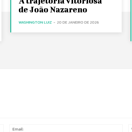
A trajetória vitoriosa
de João Nazareno
WASHINGTON LUIZ
-
20 DE JANEIRO DE 2026
Name:
Email