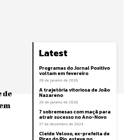
Latest
Programas do Jornal Positivo
voltam em fevereiro
28 de janeiro de 2026
A trajetória vitoriosa de João
e de
Nazareno
20 de janeiro de 2026
sem
7 sobremesas com maçã para
atrair sucesso no Ano-Novo
27 de dezembro de 2024
Cleide Veloso, ex-prefeita de
Pires do Rio, esteve no