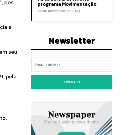
”, dos
programa Movimentação
25 de dezembro de 2024
cia e
Newsletter
 em seu
9, pela
I WANT IN
no.