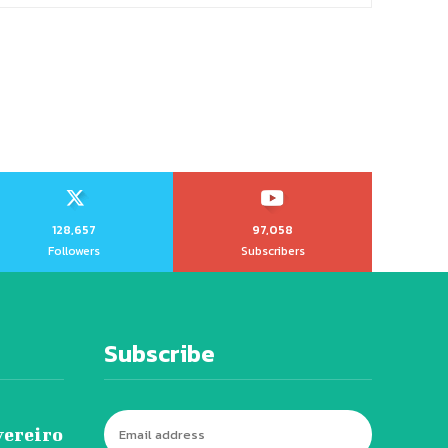
128,657
97,058
Followers
Subscribers
Subscribe
vereiro