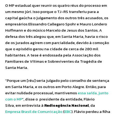
O MP estadual quer reunir os quatro réus do processo em
um mesmo júri. Isso porque o TJ-RS transferiu para a
capital gaúcha o julgamento dos outros três acusados, os
empresários Elissandro Callegaro Spohr e Mauro Londero
Hoffmann e do músico Marcelo de Jesus dos Santos. A
defesa dos três alegou que, em Santa Maria, havia o risco
de os jurados agirem com parcialidade, devido à comoção
que o episódio gerou na cidade de cerca de 280 mil
habitantes. A tese é endossada pela Associação dos
Familiares de Vítimas e Sobreviventes da Tragédia de
Santa Maria.
“Porque um [réu] seria julgado pelo conselho de sentença
em Santa Maria, e os outros em Porto Alegre. Então, para
evitar nulidade processual, mantivemos
essa saída, junto
com o MP
“, disse o presidente da entidade, Flávio
Silva, em entrevista à
Radioagência Nacional
, da
Empresa Brasil de Comunicação
(
EBC
). Flávio perdeu a filha