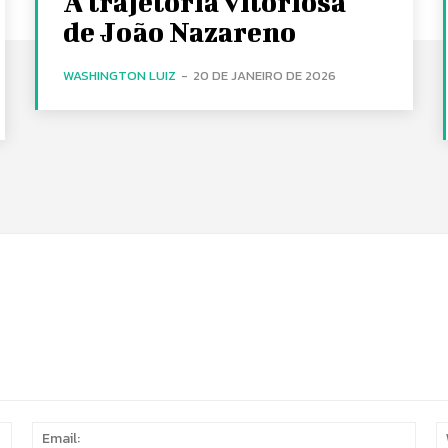
A trajetória vitoriosa
de João Nazareno
WASHINGTON LUIZ
-
20 DE JANEIRO DE 2026
Name:
Email