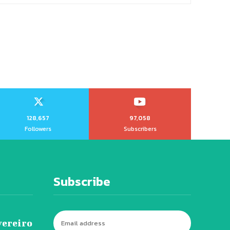
128,657
97,058
Followers
Subscribers
Subscribe
vereiro