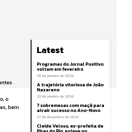
Latest
Programas do Jornal Positivo
voltam em fevereiro
28 de janeiro de 2026
entes
A trajetória vitoriosa de João
Nazareno
20 de janeiro de 2026
o, o
7 sobremesas com maçã para
ões, bem
atrair sucesso no Ano-Novo
27 de dezembro de 2024
Cleide Veloso, ex-prefeita de
Pires do Rio, esteve no