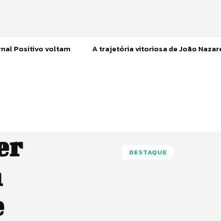
nal Positivo voltam
A trajetória vitoriosa de João Naza
er
DESTAQUE
m
e