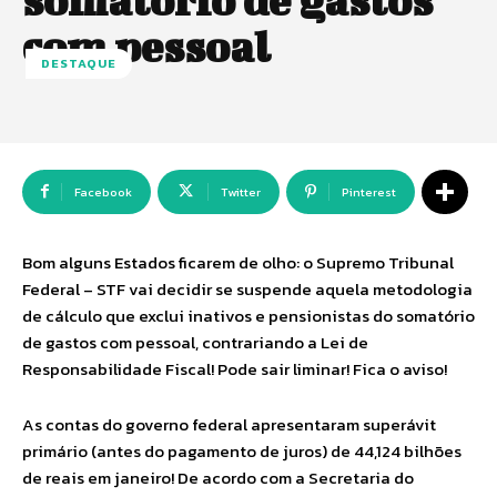
somatório de gastos
com pessoal
DESTAQUE
Facebook
Twitter
Pinterest
Bom alguns Estados ficarem de olho: o Supremo Tribunal
Federal – STF vai decidir se suspende aquela metodologia
de cálculo que exclui inativos e pensionistas do somatório
de gastos com pessoal, contrariando a Lei de
Responsabilidade Fiscal! Pode sair liminar! Fica o aviso!
As contas do governo federal apresentaram superávit
primário (antes do pagamento de juros) de 44,124 bilhões
de reais em janeiro! De acordo com a Secretaria do