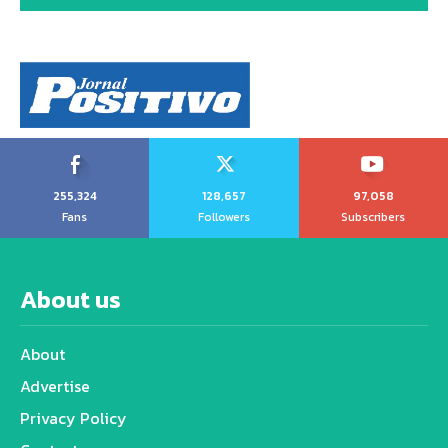
255,324
128,657
97,058
Fans
Followers
Subscribers
About us
About
Advertise
Privacy Policy