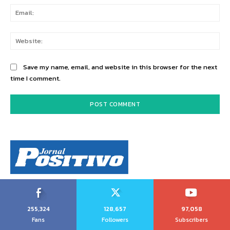
Ema
Web
Save my name, email, and website in this browser for the next
time I comment.
255,324
128,657
97,058
Fans
Followers
Subscribers