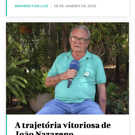
WASHINGTON LUIZ
-
28 DE JANEIRO DE 2026
A trajetória vitoriosa de
João Nazareno