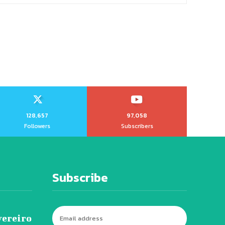
128,657
97,058
Followers
Subscribers
Subscribe
vereiro