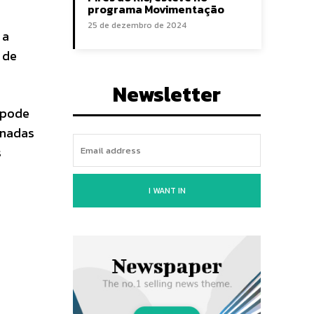
programa Movimentação
25 de dezembro de 2024
 a
 de
Newsletter
 pode
inadas
s
I WANT IN