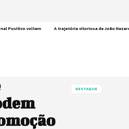
nal Positivo voltam
A trajetória vitoriosa de João Naza
e
DESTAQUE
odem
comoção