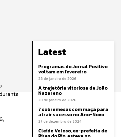
Latest
Programas do Jornal Positivo
voltam em fevereiro
28 de janeiro de 2026
o
A trajetória vitoriosa de João
Nazareno
 durante
20 de janeiro de 2026
7 sobremesas com maçã para
atrair sucesso no Ano-Novo
6,
27 de dezembro de 2024
Cleide Veloso, ex-prefeita de
Pires do Rio, esteve no