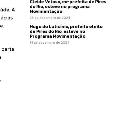
Cleide Veloso, ex-prefeita de Pires
do Rio, esteve no programa
aúde. A
Movimentação
mácias
25 de dezembro de 2024
e,
Hugo do Laticínio, prefeito eleito
de Pires do Rio, esteve no
Programa Movimentação
14 de dezembro de 2024
 parte
a
e