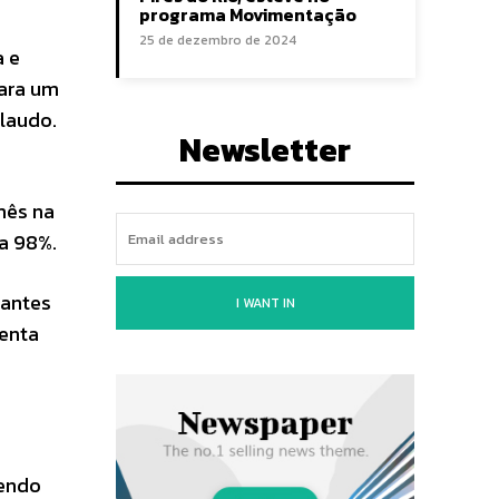
programa Movimentação
25 de dezembro de 2024
a e
para um
laudo.
Newsletter
mês na
 a 98%.
 antes
I WANT IN
senta
vendo