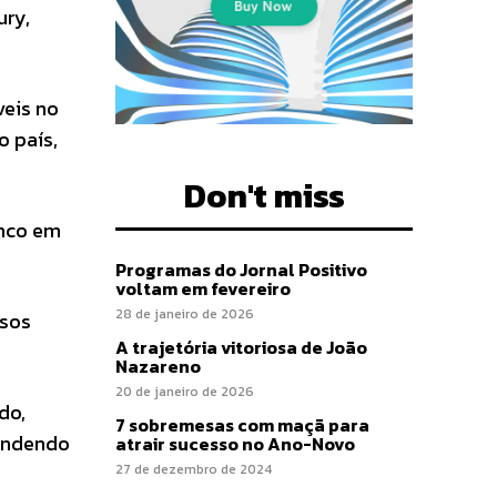
ury,
veis no
 país,
Don't miss
inco em
Programas do Jornal Positivo
voltam em fevereiro
28 de janeiro de 2026
asos
A trajetória vitoriosa de João
Nazareno
20 de janeiro de 2026
do,
7 sobremesas com maçã para
tendendo
atrair sucesso no Ano-Novo
27 de dezembro de 2024