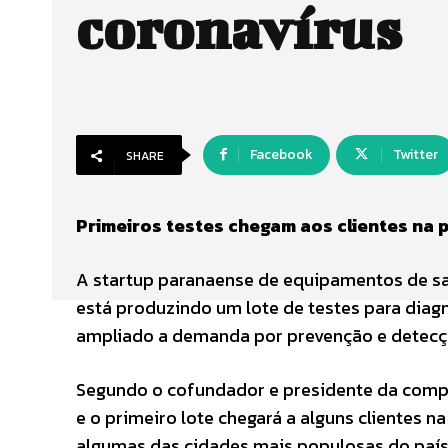
coronavírus
Facebook
Twitter
SHARE
Primeiros testes chegam aos clientes na 
A startup paranaense de equipamentos de saú
está produzindo um lote de testes para diagn
ampliado a demanda por prevenção e detecç
Segundo o cofundador e presidente da compan
e o primeiro lote chegará a alguns clientes 
algumas das cidades mais populosas do país a