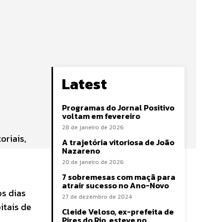
Latest
Programas do Jornal Positivo
voltam em fevereiro
28 de janeiro de 2026
oriais,
A trajetória vitoriosa de João
Nazareno
20 de janeiro de 2026
7 sobremesas com maçã para
atrair sucesso no Ano-Novo
os dias
27 de dezembro de 2024
itais de
Cleide Veloso, ex-prefeita de
Pires do Rio, esteve no