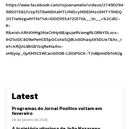
https://www.facebook.com/rojoanamelo/videos/27490294
98507382/UzpfSTEwMDAxMTU1NDcyMDE3Mzo5MTY1MDQ
2OTIwNzgwMTM/?id=100011554720173&__tn__=%2CdlC-
R-
R&eid=ARAKHMg3NaCHHy6BJgujeRVamgRL0RbYDLscs-
IHZ1si0C409ePeHCE5pOCotsISQBUs5Dhaq4X5DUe7&hc_r
ef=ARQAUBrGlIYzqReMaihx-
sH6yoy_GyKM5C5WCanG00B-Ll3GPGCK-TJnBpImDbfnN2g
Latest
Programas do Jornal Positivo voltam em
fevereiro
28 de janeiro de 2026
A trajetória vitoriosa de João Nazareno