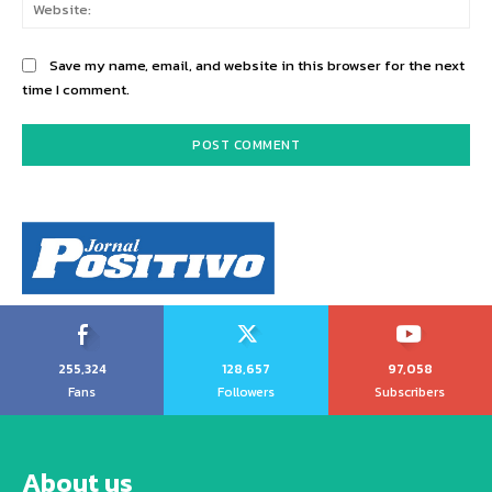
Web
Save my name, email, and website in this browser for the next
time I comment.
255,324
128,657
97,058
Fans
Followers
Subscribers
About us