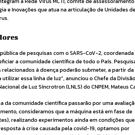
ntegram a Rede Vírus MCTI, comitê de assessoramento
ogia e Inovações que atua na articulação de Unidades d
rus.
dores
pública de pesquisas com o SARS-CoV-2, coordenada
eficiar a comunidade científica de todo o País. Pesqui
 relacionados à doença poderão submeter, a partir da
tilizar essa linha de luz”, anunciou o Chefe da Divisã
 Nacional de Luz Síncrotron (LNLS) do CNPEM, Mateus C
uisa da comunidade científica passarão por uma avaliaç
momento, consideramos que a máquina está em fase de
stes), realizando experimentos ainda em condições que
esposta à crise causada pela covid-19, optamos por