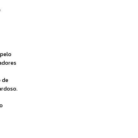
e
 pelo
sadores
o de
ardoso.
ão