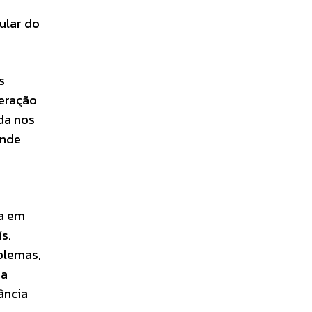
ular do
s
teração
da nos
onde
sa em
s.
blemas,
 a
ância