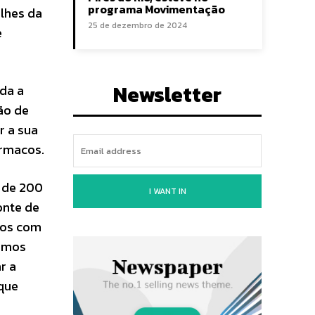
programa Movimentação
alhes da
25 de dezembro de 2024
e
Newsletter
ada a
ção de
r a sua
ármacos.
s de 200
I WANT IN
onte de
dos com
tamos
r a
 que