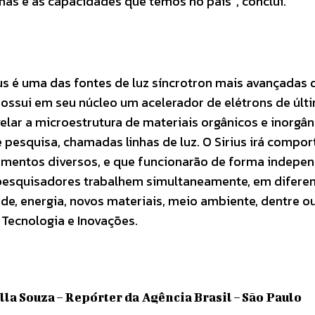
mas e as capacidades que temos no país”, conclui.
rius é uma das fontes de luz síncrotron mais avançadas 
ossui em seu núcleo um acelerador de elétrons de últ
elar a microestrutura de materiais orgânicos e inorgân
 pesquisa, chamadas linhas de luz. O Sirius irá compor
erimentos diversos, e que funcionarão de forma indepe
e pesquisadores trabalhem simultaneamente, em difere
e, energia, novos materiais, meio ambiente, dentre ou
, Tecnologia e Inovações.
la Souza – Repórter da Agência Brasil – São Paulo