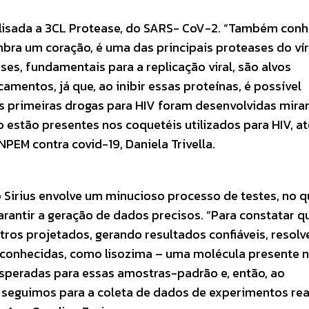
alisada a 3CL Protease, do SARS- CoV-2. “Também con
bra um coração, é uma das principais proteases do vír
ases, fundamentais para a replicação viral, são alvos
entos, já que, ao inibir essas proteínas, é possível
e, as primeiras drogas para HIV foram desenvolvidas mir
 estão presentes nos coquetéis utilizados para HIV, at
PEM contra covid-19, Daniela Trivella.
 Sirius envolve um minucioso processo de testes, no q
rantir a geração de dados precisos. “Para constatar q
ros projetados, gerando resultados confiáveis, resol
 conhecidas, como lisozima – uma molécula presente 
speradas para essas amostras-padrão e, então, ao
 seguimos para a coleta de dados de experimentos rea