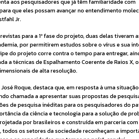
enta aos pesquisadores que já têm familiaridade com
, para que eles possam avançar no entendimento molec
tfahl Jr.
revistas para a 1ª fase do projeto, duas delas tiveram a
ndemia, por permitirem estudos sobre o vírus e sua in
pe do projeto corre contra o tempo para entregar, ain
tada a técnicas de Espalhamento Coerente de Raios X, 
dimensionais de alta resolução.
, José Roque, destaca que, em resposta à uma situação
sendo chamada a apresentar suas propostas de pesqui
s de pesquisa inéditas para os pesquisadores do paí
rtância da ciência e tecnologia para a solução de pro
ojetada por brasileiros e construída em parceria com
is, todos os setores da sociedade reconheçam a import