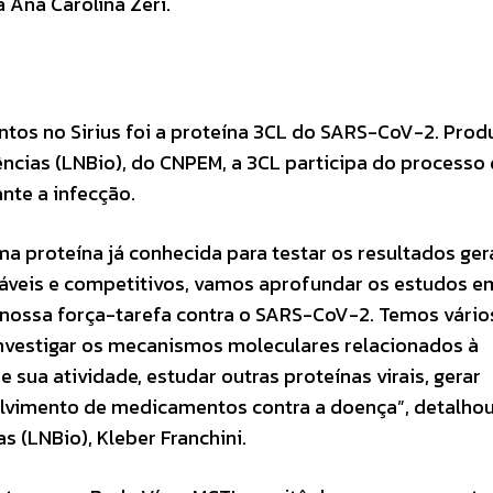
a Ana Carolina Zeri.
tos no Sirius foi a proteína 3CL do SARS-CoV-2. Prod
ências (LNBio), do CNPEM, a 3CL participa do processo
nte a infecção.
ma proteína já conhecida para testar os resultados ge
áveis e competitivos, vamos aprofundar os estudos e
m nossa força-tarefa contra o SARS-CoV-2. Temos vário
nvestigar os mecanismos moleculares relacionados à
e sua atividade, estudar outras proteínas virais, gerar
vimento de medicamentos contra a doença”, detalhou
s (LNBio), Kleber Franchini.