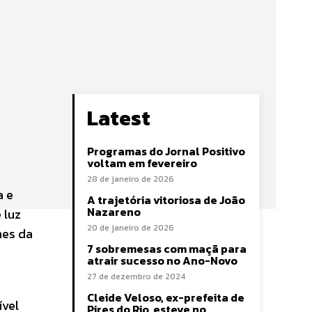
Latest
Programas do Jornal Positivo
voltam em fevereiro
28 de janeiro de 2026
a e
A trajetória vitoriosa de João
Nazareno
 luz
20 de janeiro de 2026
hes da
7 sobremesas com maçã para
atrair sucesso no Ano-Novo
27 de dezembro de 2024
Cleide Veloso, ex-prefeita de
ível
Pires do Rio, esteve no