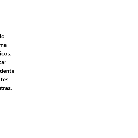
do
ima
icos.
tar
ndente
ntes
tras.