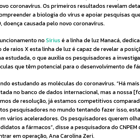
novo coronavírus. Os primeiros resultados revelam det
compreender a biologia do vírus e apoiar pesquisas qu
 doença causada pelo novo coronavírus.
funcionamento no
Sirius
é a linha de luz Manacá, dedic
 de raios X esta linha de luz é capaz de revelar a posi
estudada, o que auxilia os pesquisadores a investiga
culas que têm potencial para o desenvolvimento de f
undo estudando as moléculas do coronavírus. “Há mai
tada no banco de dados internacional, mas a nossa [f
termos de resolução, já estamos competitivos compara
itos pesquisadores no mundo tentando fazer isso, es
 em vários aceleradores. Os pesquisadores querem olha
andidatos a fármacos”, disse a pesquisadora do CNPEM
trar em operação, Ana Carolina Zeri.