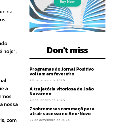
hecida
us,
ando
Don't miss
é hoje”,
Programas do Jornal Positivo
voltam em fevereiro
ual
28 de janeiro de 2026
ue a
A trajetória vitoriosa de João
Nazareno
vemos
20 de janeiro de 2026
na nossa
7 sobremesas com maçã para
atrair sucesso no Ano-Novo
is, com
27 de dezembro de 2024