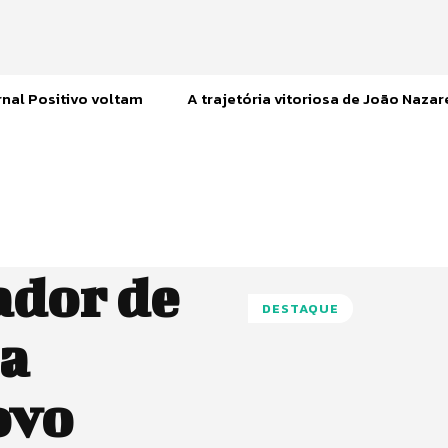
nal Positivo voltam
A trajetória vitoriosa de João Naza
ador de
DESTAQUE
la
ovo