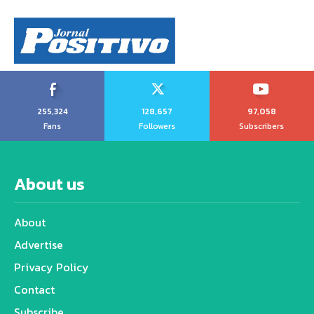
255,324
128,657
97,058
Fans
Followers
Subscribers
About us
About
Advertise
Privacy Policy
Contact
Subscribe