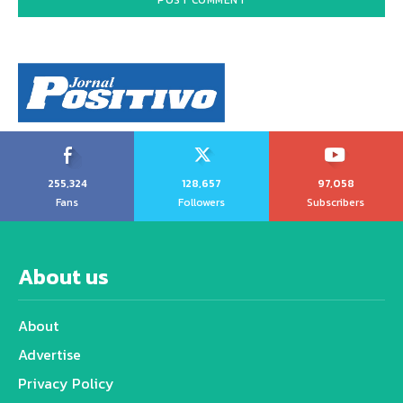
255,324
128,657
97,058
Fans
Followers
Subscribers
About us
About
Advertise
Privacy Policy