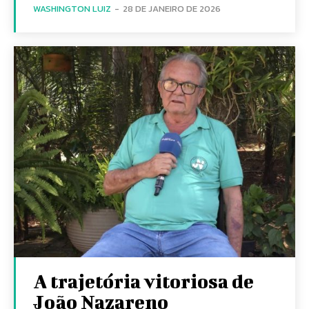
WASHINGTON LUIZ
-
28 DE JANEIRO DE 2026
A trajetória vitoriosa de
João Nazareno