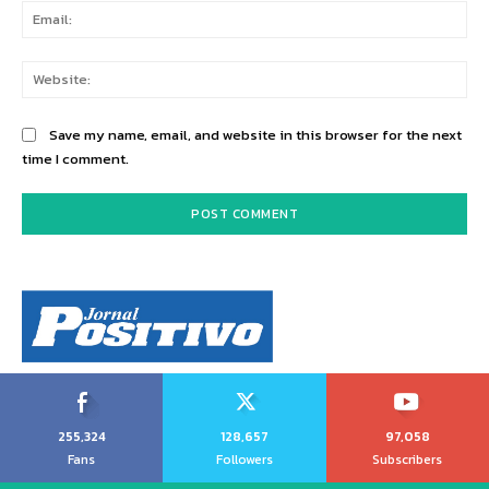
Ema
Web
Save my name, email, and website in this browser for the next
time I comment.
255,324
128,657
97,058
Fans
Followers
Subscribers