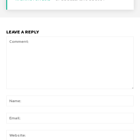
LEAVE A REPLY
Comment:
Na
Ema
Web