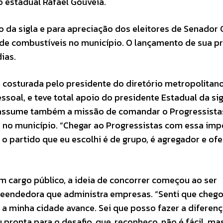
o estadual Rafael Gouveia.
o da sigla e para apreciação dos eleitores de Senador
de combustíveis no município. O lançamento de sua p
dias.
i costurada pelo presidente do diretório metropolitan
soal, e teve total apoio do presidente Estadual da sig
a assume também a missão de comandar o Progressist
no município. “Chegar ao Progressistas com essa imp
 o partido que eu escolhi é de grupo, é agregador e of
 cargo público, a ideia de concorrer começou ao ser
eendedora que administra empresas. “Senti que chego
 a minha cidade avance. Sei que posso fazer a diferenç
 pronta para o desafio, que, reconheço, não é fácil, ma