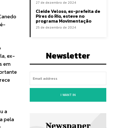
27 de dezembro de 2024
Cleide Veloso, ex-prefeita de
 Canedo
Pires do Rio, esteve no
programa Movimentação
ré-
25 de dezembro de 2024
o
Newsletter
la, ex-
as em
ortante
erece
I WANT IN
u a
a pela
s