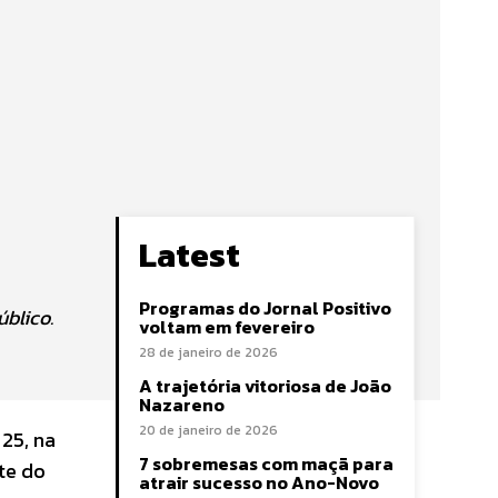
Latest
Programas do Jornal Positivo
blico.
voltam em fevereiro
28 de janeiro de 2026
A trajetória vitoriosa de João
Nazareno
20 de janeiro de 2026
25, na
7 sobremesas com maçã para
te do
atrair sucesso no Ano-Novo