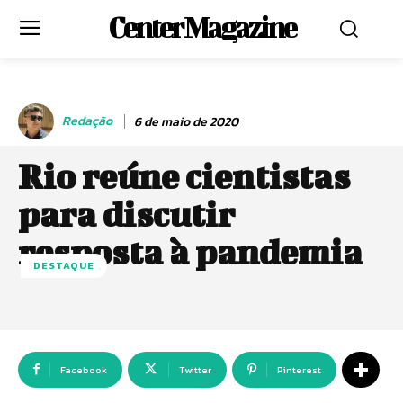
Center Magazine
Redação
6 de maio de 2020
Rio reúne cientistas
para discutir
resposta à pandemia
DESTAQUE
Facebook
Twitter
Pinterest