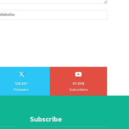
:
Website:
128,657
97,058
Followers
Subscribers
Subscribe