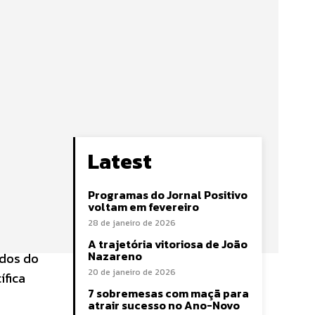
Latest
Programas do Jornal Positivo
voltam em fevereiro
28 de janeiro de 2026
A trajetória vitoriosa de João
Nazareno
ados do
20 de janeiro de 2026
ífica
7 sobremesas com maçã para
atrair sucesso no Ano-Novo