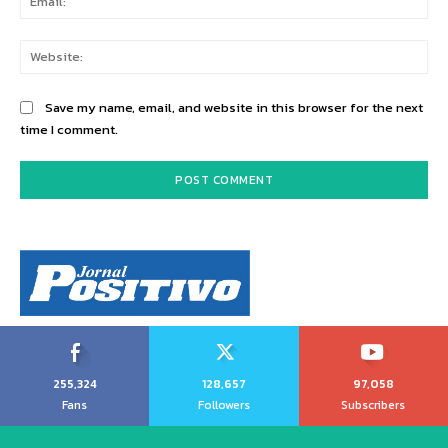
Web
Save my name, email, and website in this browser for the next
time I comment.
255,324
128,657
97,058
Fans
Followers
Subscribers