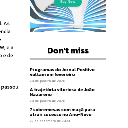
l. As
ência
e
W; e a
Don't miss
o e de
Programas do Jornal Positivo
voltam em fevereiro
28 de janeiro de 2026
s passou
A trajetória vitoriosa de João
Nazareno
20 de janeiro de 2026
7 sobremesas com maçã para
atrair sucesso no Ano-Novo
27 de dezembro de 2024