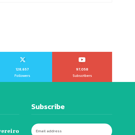
128,657
97,058
Followers
Subscribers
Subscribe
vereiro