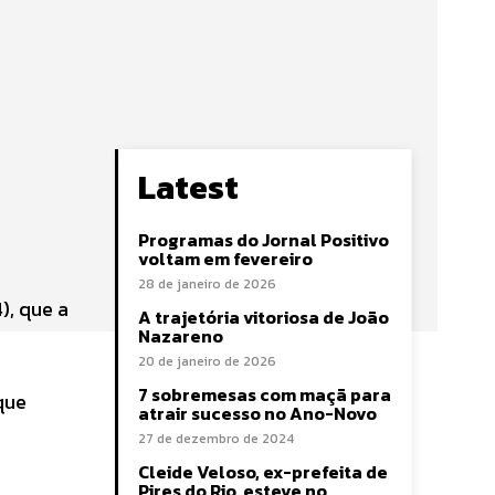
Latest
Programas do Jornal Positivo
voltam em fevereiro
28 de janeiro de 2026
), que a
A trajetória vitoriosa de João
Nazareno
20 de janeiro de 2026
7 sobremesas com maçã para
que
atrair sucesso no Ano-Novo
27 de dezembro de 2024
Cleide Veloso, ex-prefeita de
Pires do Rio, esteve no