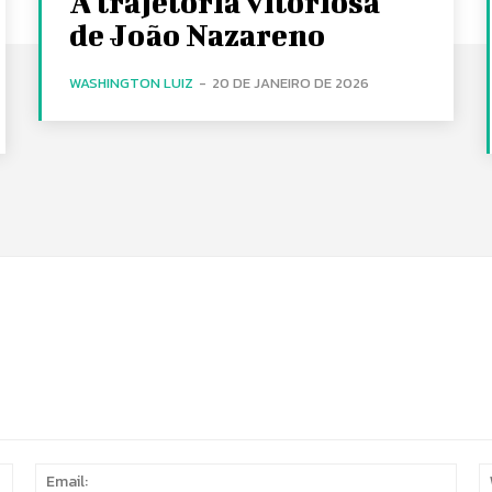
A trajetória vitoriosa
de João Nazareno
WASHINGTON LUIZ
-
20 DE JANEIRO DE 2026
Name:
Email