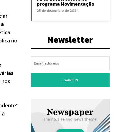
programa Movimentação
25 de dezembro de 2024
ciar
 a
ética
Newsletter
lica no
o
várias
s nos
I WANT IN
endente”
 à