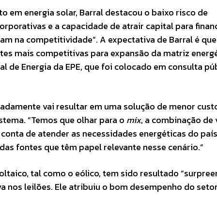
o em energia solar, Barral destacou o baixo risco de
rporativas e a capacidade de atrair capital para finan
am na competitividade”. A expectativa de Barral é que
tes mais competitivas para expansão da matriz energ
l de Energia da EPE, que foi colocado em consulta púb
oladamente vai resultar em uma solução de menor cust
istema. “Temos que olhar para o
mix
, a combinação de 
ar conta de atender as necessidades energéticas do paí
as fontes que têm papel relevante nesse cenário.”
oltaico, tal como o eólico, tem sido resultado “surpre
a nos leilões. Ele atribuiu o bom desempenho do setor