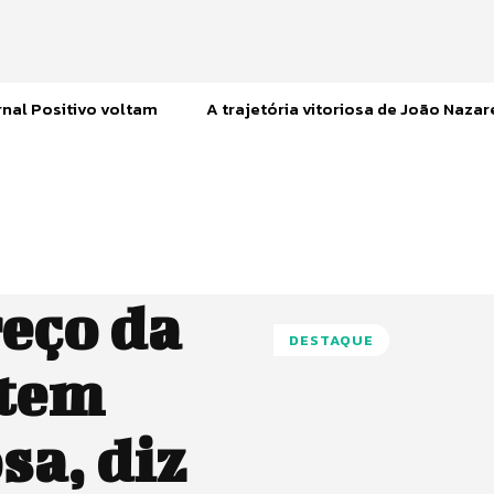
nal Positivo voltam
A trajetória vitoriosa de João Naza
eço da
DESTAQUE
 tem
sa, diz