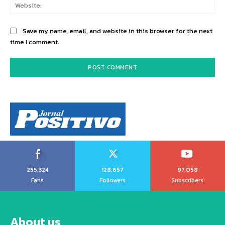
Web
Save my name, email, and website in this browser for the next
time I comment.
255,324
128,657
97,058
Fans
Followers
Subscribers
About us