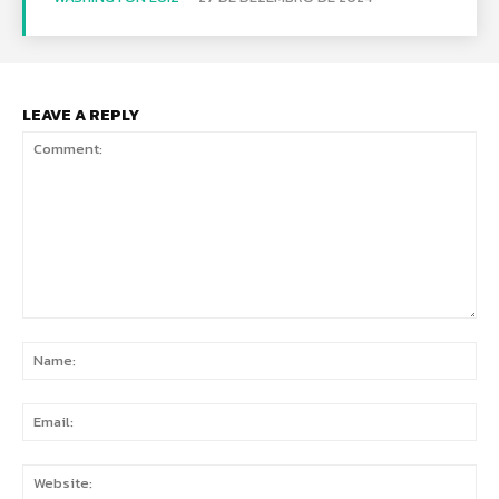
LEAVE A REPLY
Comment:
Na
Ema
Web