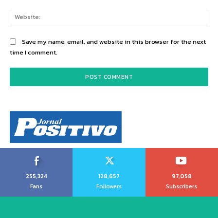
Web
Save my name, email, and website in this browser for the next
time I comment.
255,324
128,657
97,058
Fans
Followers
Subscribers