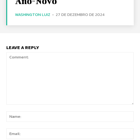
Ano-Novo
WASHINGTON LUIZ
-
27 DE DEZEMBRO DE 2024
LEAVE A REPLY
Comment:
Na
Ema