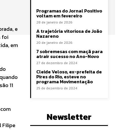
Programas do Jornal Positivo
voltam em fevereiro
28 de janeiro de 2026
rada, e
A trajetória vitoriosa de João
Nazareno
 foi
20 de janeiro de 2026
cida, em
7 sobremesas com maçã para
atrair sucesso no Ano-Novo
27 de dezembro de 2024
 do
Cleide Veloso, ex-prefeita de
, quando
Pires do Rio, esteve no
programa Movimentação
são 11
25 de dezembro de 2024
é com
Newsletter
 Filipe