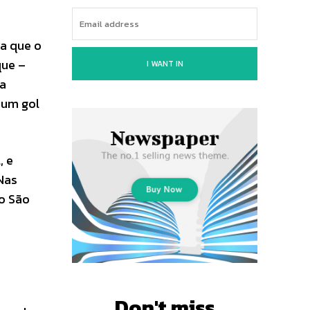
a que o
que –
I WANT IN
 a
 um gol
, e
Nas
o São
Don't miss