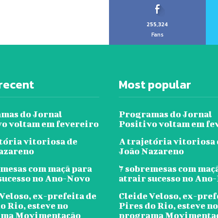
255,324
Fans
recent
Most popular
mas do Jornal
Programas do Jornal
vo voltam em fevereiro
Positivo voltam em fe
tória vitoriosa de
A trajetória vitoriosa
azareno
João Nazareno
emesas com maçã para
7 sobremesas com maç
 sucesso no Ano-Novo
atrair sucesso no Ano
Veloso, ex-prefeita de
Cleide Veloso, ex-pref
o Rio, esteve no
Pires do Rio, esteve no
ama Movimentação
programa Movimenta