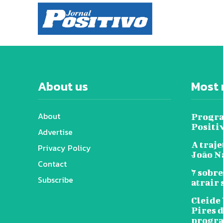
About us
Most 
About
Progra
Positi
Advertise
A traje
Privacy Policy
João N
Contact
7 sobr
Subscribe
atrair
Cleide 
Pires d
progr