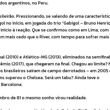
dos argentinos, no Peru.
eirão. Pressionando, se valendo de uma característic
gol no início, em jogada do trio “Gabigol – Bruno Henri
r início à reação. Que se confirmou como em Lima, com
bem mais cedo que o River, com tempo para sofrer mais
l (2010) e Atlético-MG (2013), eliminados na semifinal
mio (2017), que chegaram na final. Chegou ao limite? 
os brasileiros saíram de campo derrotados – em 2005 
ans superou o Chelsea. Será um tabu? Ainda teve o
 Barcelona.
mbro de 81 o mesmo sonho virou realidade.