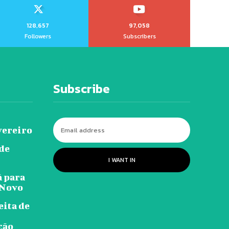
128,657
97,058
Followers
Subscribers
Subscribe
vereiro
 de
I WANT IN
ã para
-Novo
eita de
ção