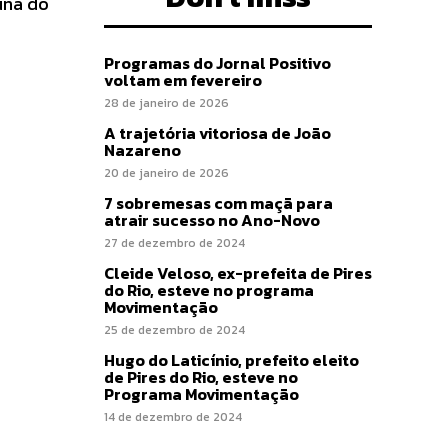
una do
Programas do Jornal Positivo
voltam em fevereiro
28 de janeiro de 2026
A trajetória vitoriosa de João
Nazareno
20 de janeiro de 2026
7 sobremesas com maçã para
atrair sucesso no Ano-Novo
27 de dezembro de 2024
Cleide Veloso, ex-prefeita de Pires
do Rio, esteve no programa
Movimentação
25 de dezembro de 2024
Hugo do Laticínio, prefeito eleito
de Pires do Rio, esteve no
Programa Movimentação
14 de dezembro de 2024