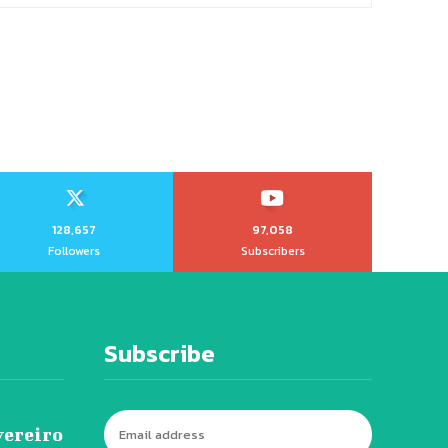
128,657
97,058
Followers
Subscribers
Subscribe
vereiro