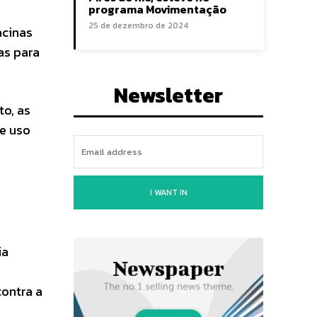
programa Movimentação
25 de dezembro de 2024
acinas
as para
Newsletter
o, as
e uso
I WANT IN
ia
contra a