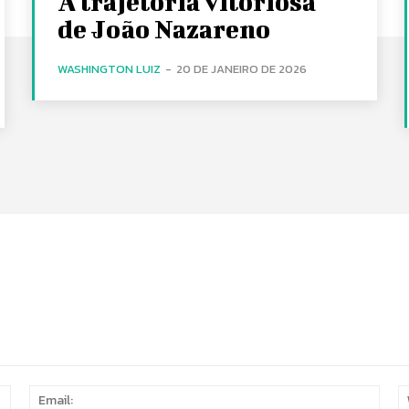
A trajetória vitoriosa
de João Nazareno
WASHINGTON LUIZ
-
20 DE JANEIRO DE 2026
Name:
Email