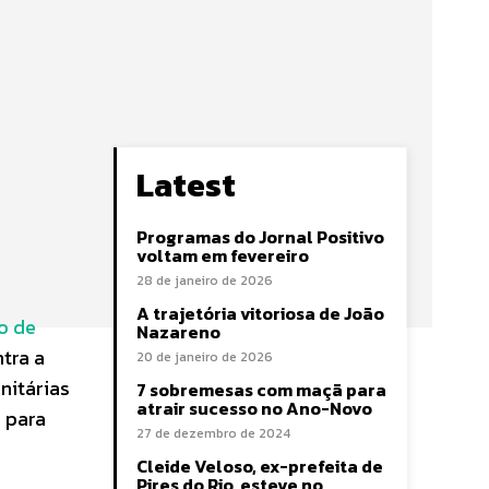
Latest
Programas do Jornal Positivo
voltam em fevereiro
28 de janeiro de 2026
A trajetória vitoriosa de João
ho de
Nazareno
tra a
20 de janeiro de 2026
nitárias
7 sobremesas com maçã para
atrair sucesso no Ano-Novo
 para
27 de dezembro de 2024
Cleide Veloso, ex-prefeita de
Pires do Rio, esteve no