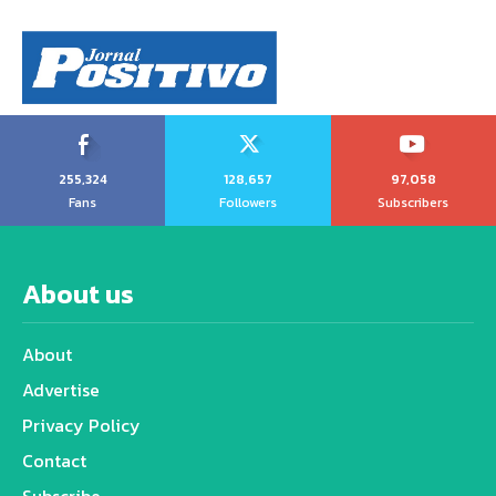
255,324
128,657
97,058
Fans
Followers
Subscribers
About us
About
Advertise
Privacy Policy
Contact
Subscribe