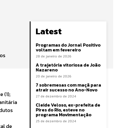
Latest
Programas do Jornal Positivo
e
voltam em fevereiro
dos
28 de janeiro de 2026
A trajetória vitoriosa de João
Nazareno
20 de janeiro de 2026
7 sobremesas com maçã para
atrair sucesso no Ano-Novo
 (1);
27 de dezembro de 2024
anitária
Cleide Veloso, ex-prefeita de
odutos
Pires do Rio, esteve no
programa Movimentação
25 de dezembro de 2024
cal de