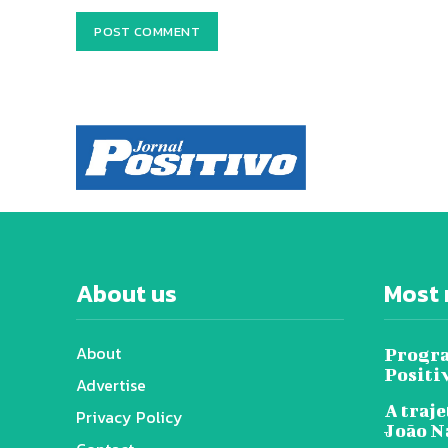
About us
Most 
About
Progra
Positi
Advertise
A traje
Privacy Policy
João N