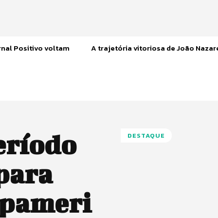
nal Positivo voltam
A trajetória vitoriosa de João Naza
eríodo
DESTAQUE
 para
Ipameri