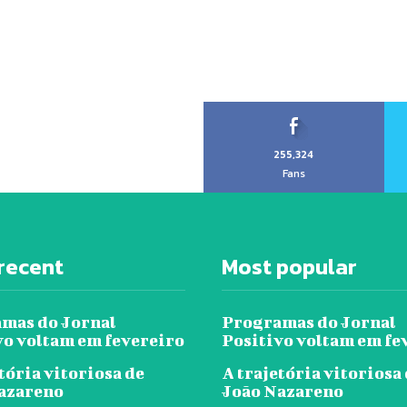
255,324
Fans
recent
Most popular
mas do Jornal
Programas do Jornal
vo voltam em fevereiro
Positivo voltam em fe
tória vitoriosa de
A trajetória vitoriosa
azareno
João Nazareno