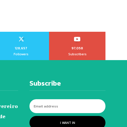
128,657
97,058
Followers
Subscribers
Subscribe
vereiro
 de
I WANT IN