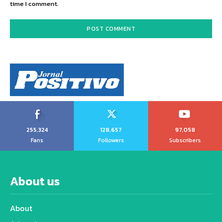
time I comment.
255,324
128,657
97,058
Fans
Followers
Subscribers
About us
About