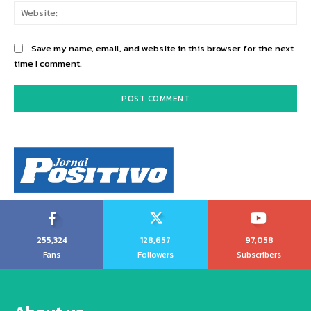
Web
Save my name, email, and website in this browser for the next
time I comment.
255,324
128,657
97,058
Fans
Followers
Subscribers