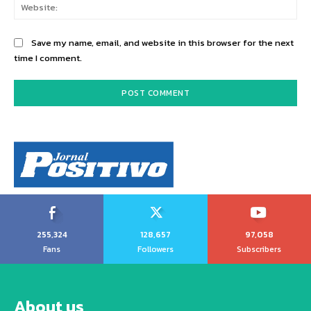
Web
Save my name, email, and website in this browser for the next
time I comment.
255,324
128,657
97,058
Fans
Followers
Subscribers
About us