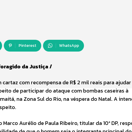
Pinterest
WhatsApp
oragido da Justiça /
m cartaz com recompensa de R$ 2 mil reais para ajudar 
speito de participar do ataque com bombas caseiras à
aitá, na Zona Sul do Rio, na véspera do Natal. A inten
speito.
 Marco Aurélio de Paula Ribeiro, titular da 10ª DP, res
bilidade de que o homem seja o integrante principal do