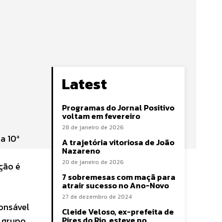
Latest
Programas do Jornal Positivo
voltam em fevereiro
28 de janeiro de 2026
a 10ª
A trajetória vitoriosa de João
Nazareno
20 de janeiro de 2026
ção é
7 sobremesas com maçã para
atrair sucesso no Ano-Novo
27 de dezembro de 2024
ponsável
Cleide Veloso, ex-prefeita de
 grupo,
Pires do Rio, esteve no