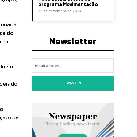
programa Movimentação
25 de dezembro de 2024
cionada
ica do
Newsletter
ntra
do do
iderado
I WANT IN
as
ação dos