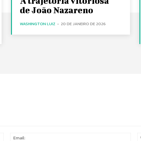
A trajetória vitoriosa
de João Nazareno
WASHINGTON LUIZ
-
20 DE JANEIRO DE 2026
Name:
Email