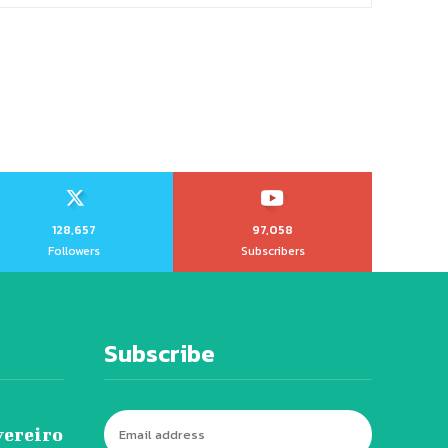
128,657
97,058
Followers
Subscribers
Subscribe
vereiro