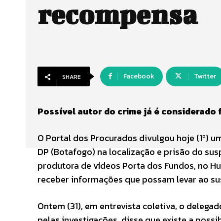
recompensa
Facebook
Twitter
SHARE
Possível autor do crime já é considerado f
O Portal dos Procurados divulgou hoje (1º) u
DP (Botafogo) na localização e prisão do su
produtora de vídeos Porta dos Fundos, no Hum
receber informações que possam levar ao su
Ontem (31), em entrevista coletiva, o delegado
pelas investigações, disse que existe a possi