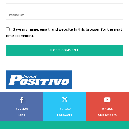
Web
Save my name, email, and website in this browser for the next
time I comment.
255,324
128,657
97,058
Fans
Followers
Subscribers