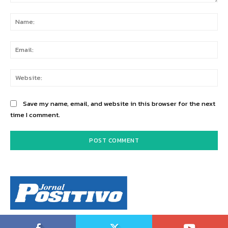
Comment:
Na
Ema
Web
Save my name, email, and website in this browser for the next
time I comment.