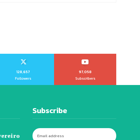
128,657
97,058
Followers
Subscribers
Subscribe
vereiro