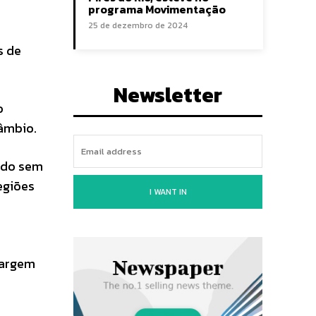
programa Movimentação
25 de dezembro de 2024
s de
Newsletter
o
câmbio.
rido sem
egiões
I WANT IN
margem