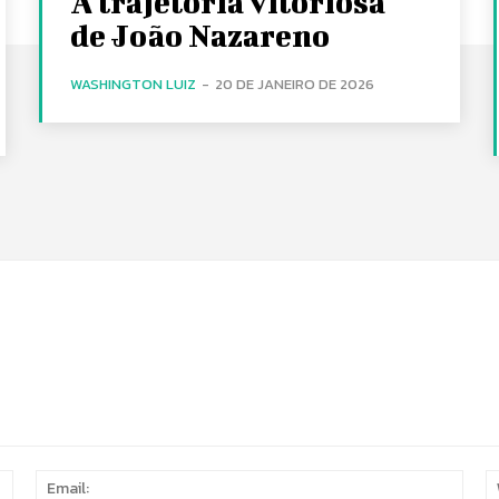
A trajetória vitoriosa
de João Nazareno
WASHINGTON LUIZ
-
20 DE JANEIRO DE 2026
Name:
Email