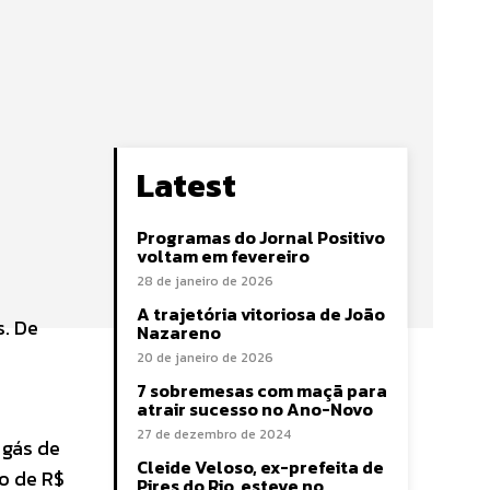
Latest
Programas do Jornal Positivo
voltam em fevereiro
28 de janeiro de 2026
A trajetória vitoriosa de João
s. De
Nazareno
20 de janeiro de 2026
7 sobremesas com maçã para
atrair sucesso no Ano-Novo
27 de dezembro de 2024
 gás de
Cleide Veloso, ex-prefeita de
o de R$
Pires do Rio, esteve no