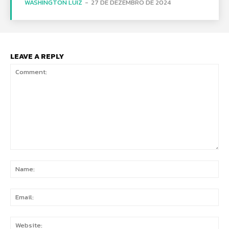
WASHINGTON LUIZ
-
27 DE DEZEMBRO DE 2024
LEAVE A REPLY
Comment:
Na
Ema
Web