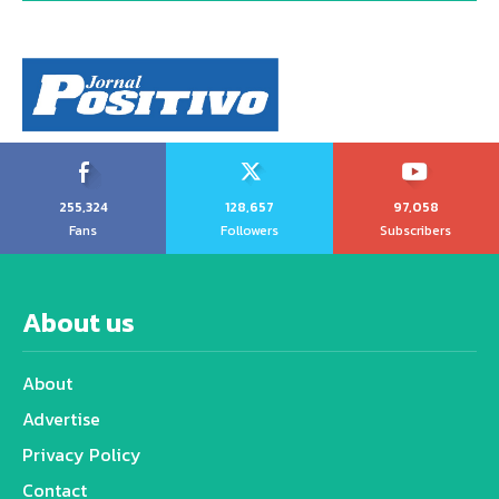
255,324
128,657
97,058
Fans
Followers
Subscribers
About us
About
Advertise
Privacy Policy
Contact