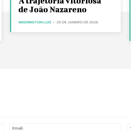
A trajetória vitoriosa
de João Nazareno
WASHINGTON LUIZ
-
20 DE JANEIRO DE 2026
Name:
Email