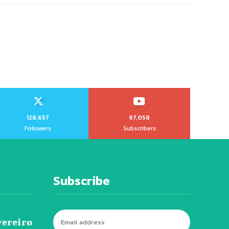
128,657
97,058
Followers
Subscribers
Subscribe
vereiro