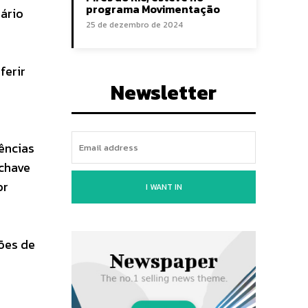
programa Movimentação
ário
25 de dezembro de 2024
ferir
Newsletter
ências
 chave
or
I WANT IN
ões de