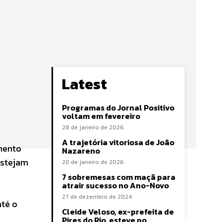
Latest
Programas do Jornal Positivo
voltam em fevereiro
28 de janeiro de 2026
A trajetória vitoriosa de João
mento
Nazareno
estejam
20 de janeiro de 2026
7 sobremesas com maçã para
atrair sucesso no Ano-Novo
27 de dezembro de 2024
até o
Cleide Veloso, ex-prefeita de
Pires do Rio, esteve no