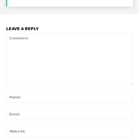
LEAVE A REPLY
Comment:
Na
Ema
Web