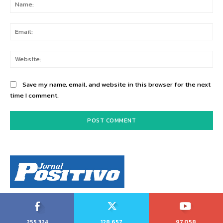
Na
Ema
Web
Save my name, email, and website in this browser for the next
time I comment.
255,324
128,657
97,058