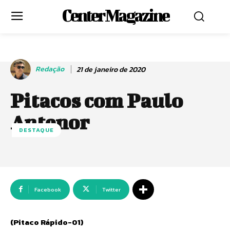
Center Magazine
Redação
21 de janeiro de 2020
Pitacos com Paulo
Antenor
DESTAQUE
Facebook
Twitter
(Pitaco Rápido-01)