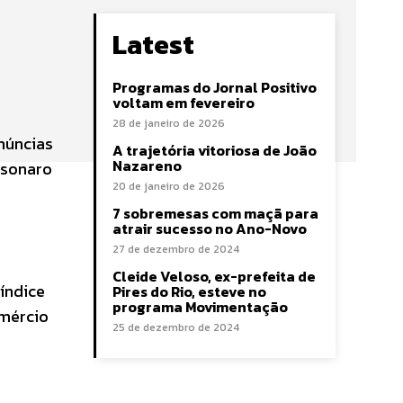
Latest
Programas do Jornal Positivo
voltam em fevereiro
28 de janeiro de 2026
núncias
A trajetória vitoriosa de João
Nazareno
lsonaro
20 de janeiro de 2026
7 sobremesas com maçã para
atrair sucesso no Ano-Novo
27 de dezembro de 2024
Cleide Veloso, ex-prefeita de
índice
Pires do Rio, esteve no
programa Movimentação
omércio
25 de dezembro de 2024