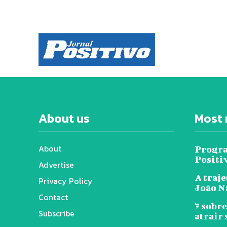
About us
Most 
About
Progra
Positi
Advertise
A traje
Privacy Policy
João N
Contact
7 sobr
Subscribe
atrair