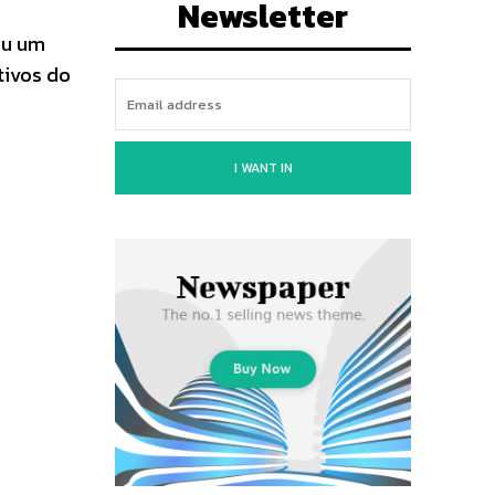
Newsletter
ou um
tivos do
I WANT IN