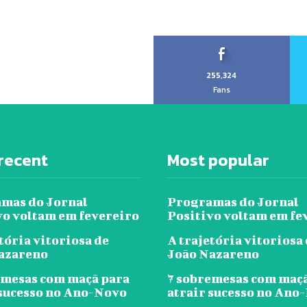
255,324
Fans
recent
Most popular
mas do Jornal
Programas do Jornal
vo voltam em fevereiro
Positivo voltam em fe
tória vitoriosa de
A trajetória vitoriosa
azareno
João Nazareno
emesas com maçã para
7 sobremesas com maç
 sucesso no Ano-Novo
atrair sucesso no Ano