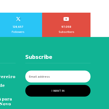
128,657
97,058
Followers
Subscribers
Subscribe
vereiro
 de
I WANT IN
ã para
-Novo