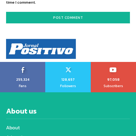
time I comment.
255,324
128,657
97,058
Fans
Followers
Subscribers
About us
About