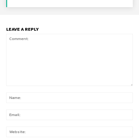
LEAVE A REPLY
Comment:
Na
Ema
Web