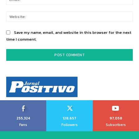
Web
Save my name, email, and website in this browser for the next
time I comment.
255,324
128,657
97,058
Fans
Followers
Subscribers