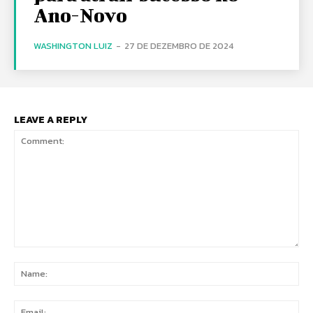
Ano-Novo
WASHINGTON LUIZ
-
27 DE DEZEMBRO DE 2024
LEAVE A REPLY
Comment:
Na
Ema